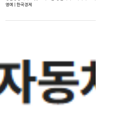
대회…씨피식스 대상 영예
(2025.09.25)
성남상공회의소 첫 스타트업 경진대회…씨피식스 대상
영예 | 한국경제